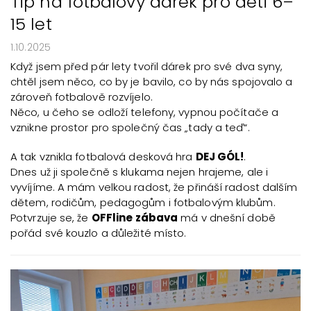
Tip na fotbalový dárek pro děti 6–
15 let
1.10.2025
Když jsem před pár lety tvořil dárek pro své dva syny,
chtěl jsem něco, co by je bavilo, co by nás spojovalo a
zároveň fotbalově rozvíjelo.
Něco, u čeho se odloží telefony, vypnou počítače a
vznikne prostor pro společný čas „tady a teď“.
A tak vznikla fotbalová desková hra
DEJ GÓL!
.
Dnes už ji společně s klukama nejen hrajeme, ale i
vyvíjíme. A mám velkou radost, že přináší radost dalším
dětem, rodičům, pedagogům i fotbalovým klubům.
Potvrzuje se, že
OFFline zábava
má v dnešní době
pořád své kouzlo a důležité místo.