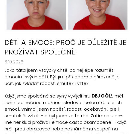
DĚTI A EMOCE: PROČ JE DŮLEŽITÉ JE
PROŽÍVAT SPOLEČNĚ
6.10.2025
Jako táta jsem vždycky chtěl co nejlépe rozumět
emocím svých dětí. Být jim příkladem a přirozeně je
učit, jak zvládat radost, smutek i vztek.
Když jsme společně se syny vyvíjeli hru
DEJ GÓL!
, měl
jsem jedinečnou možnost sledovat celou škálu jejich
emocí. Vnímal jsem napětí, radost, očekávání, ale i
smutek či vztek – a byl jsem za to rád. Zatímco u on-
line her kluci prožívali emoce často osamoceně – když
hráli proti obrazovce nebo neznámému soupeři na