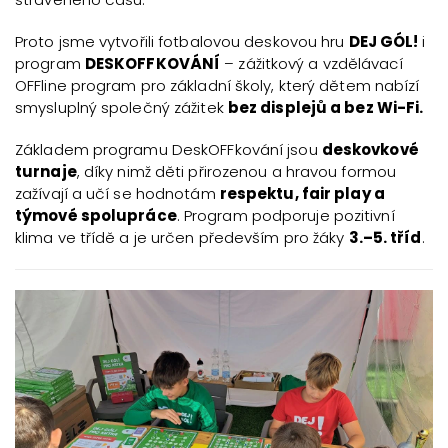
Proto jsme vytvořili fotbalovou deskovou hru
DEJ GÓL!
i
program
DESKOFFKOVÁNÍ
– zážitkový a vzdělávací
OFFline program pro základní školy, který dětem nabízí
smysluplný společný zážitek
bez displejů a bez Wi-Fi.
Základem programu DeskOFFkování jsou
deskovkové
turnaje
, díky nimž děti přirozenou a hravou formou
zažívají a učí se hodnotám
respektu, fair play a
týmové spolupráce
. Program podporuje pozitivní
klima ve třídě a je určen především pro žáky
3.–5. tříd
.