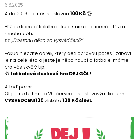
6.6.2025
A do 20. 6. od nás se slevou
100 Kč
👌
Blíží se konec školního roku a s ním i oblíbená otázka
mnoha dětí:
👉
„Dostanu něco za vysvědčení?“
Pokud hledáte dárek, který děti opravdu potěší, zabaví
je na celé léto a ještě je něco naučí o fotbale, máme
pro vás skvělý tip:
🎁
fotbalová desková hra DEJ GÓL!
A teď pozor:
Objednejte hru do 20. června a se slevovým kódem
VYSVEDCENI100
získáte
100 Kč slevu
.