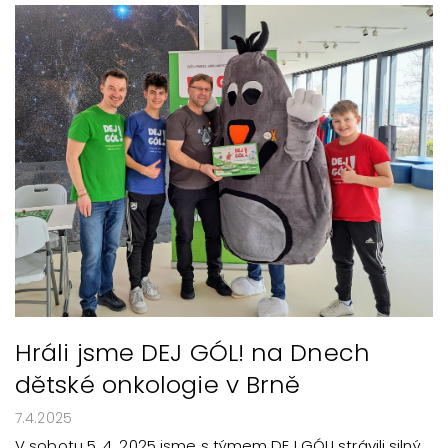
Hráli jsme DEJ GÓL! na Dnech
dětské onkologie v Brně
7.4.2025
V sobotu 5. 4. 2025 jsme s týmem DEJ GÓL! strávili silný