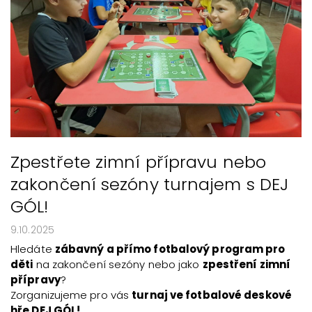
Zpestřete zimní přípravu nebo
zakončení sezóny turnajem s DEJ
GÓL!
9.10.2025
Hledáte
zábavný a přímo fotbalový program pro
děti
na zakončení sezóny nebo jako
zpestření zimní
přípravy
?
Zorganizujeme pro vás
turnaj ve fotbalové deskové
hře DEJ GÓL!