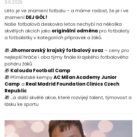
9.6.2025
Léto je ve znamení fotbalu – a máme radost, že je i ve
znamení
DEJ GÓL!
Naše fotbalová deskovka letos nechybí na několika
skvělých akcích jako
originální odměna
pro fotbalisty
a fotbalistky v kategoriích přípravek a žáků.
🎁
Jihomoravský krajský fotbalový svaz
– ceny pro
nejlepší hráče i oba týmy finále Krajského fotbalového
poháru žáků
🎁
Kalouda Football Camp
🎁 Příměstské kempy
AC Milan Academy Junior
Camp
a
Real Madrid Foundation Clinics Czech
Republic
🎁 …a další skvělé akce, které rozvíjejí talent, týmovost a
lásku ke sportu