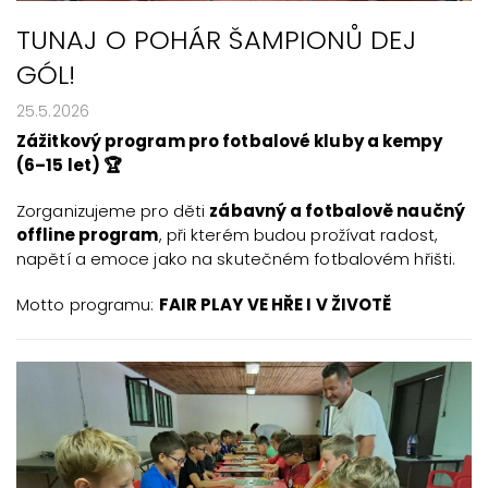
TUNAJ O POHÁR ŠAMPIONŮ DEJ
GÓL!
25.5.2026
Zážitkový program pro fotbalové kluby a kempy
(6–15 let) 🏆
Zorganizujeme pro děti
zábavný a fotbalově naučný
offline program
, při kterém budou prožívat radost,
napětí a emoce jako na skutečném fotbalovém hřišti.
Motto programu:
FAIR PLAY VE HŘE I V ŽIVOTĚ