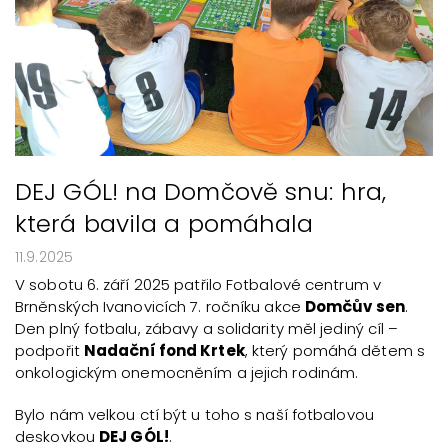
DEJ GÓL! na Domčově snu: hra,
která bavila a pomáhala
11.9.2025
V sobotu 6. září 2025 patřilo Fotbalové centrum v
Brněnských Ivanovicích 7. ročníku akce
Domčův sen
.
Den plný fotbalu, zábavy a solidarity měl jediný cíl –
podpořit
Nadační fond Krtek
, který pomáhá dětem s
onkologickým onemocněním a jejich rodinám.
Bylo nám velkou ctí být u toho s naší fotbalovou
deskovkou
DEJ GÓL!
.