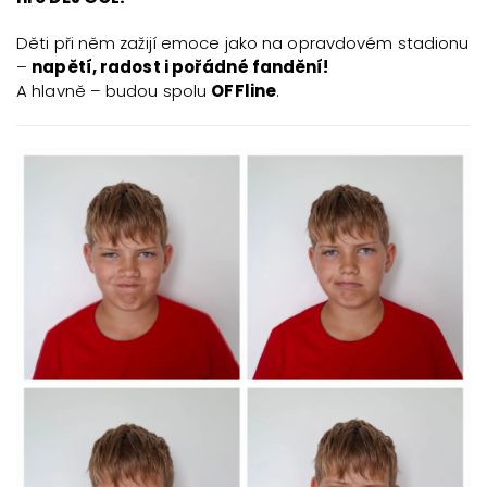
Děti při něm zažijí emoce jako na opravdovém stadionu
–
napětí, radost i pořádné fandění!
A hlavně – budou spolu
OFFline
.